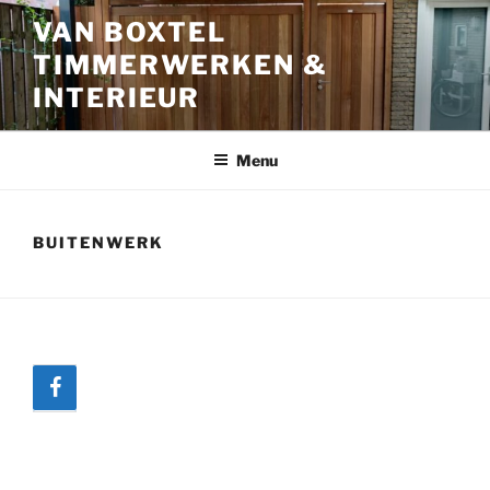
Ga
VAN BOXTEL
naar
TIMMERWERKEN &
de
inhoud
INTERIEUR
Menu
BUITENWERK